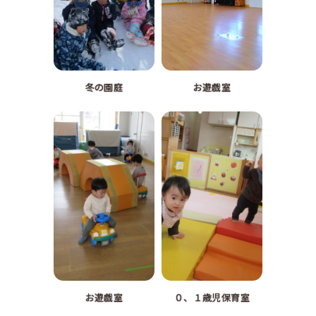
冬の園庭
お遊戯室
お遊戯室
０、１歳児保育室